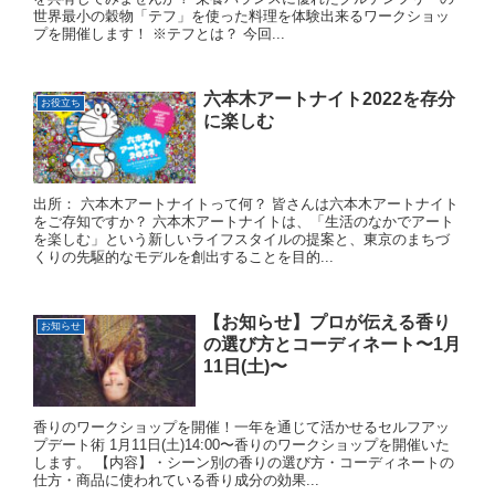
世界最小の穀物「テフ」を使った料理を体験出来るワークショッ
プを開催します！ ※テフとは？ 今回...
六本木アートナイト2022を存分
お役立ち
に楽しむ
出所： 六本木アートナイトって何？ 皆さんは六本木アートナイト
をご存知ですか？ 六本木アートナイトは、「生活のなかでアート
を楽しむ」という新しいライフスタイルの提案と、東京のまちづ
くりの先駆的なモデルを創出することを目的...
【お知らせ】プロが伝える香り
お知らせ
の選び方とコーディネート〜1月
11日(土)〜
香りのワークショップを開催！一年を通じて活かせるセルフアッ
プデート術 1月11日(土)14:00〜香りのワークショップを開催いた
します。 【内容】・シーン別の香りの選び方・コーディネートの
仕方・商品に使われている香り成分の効果...