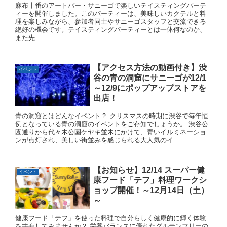
麻布十番のアートバー・サニーゴで楽しいテイスティングパーテ
ィーを開催しました。このパーティーは、美味しいカクテルと料
理を楽しみながら、参加者同士やサニーゴスタッフと交流できる
絶好の機会です。テイスティングパーティーとは一体何なのか、
また先...
【アクセス方法の動画付き】渋
イベント
谷の青の洞窟にサニーゴが12/1
～12/9にポップアップストアを
出店！
青の洞窟とはどんなイベント？ クリスマスの時期に渋谷で毎年恒
例となっている青の洞窟のイベントをご存知でしょうか。 渋谷公
園通りから代々木公園ケヤキ並木にかけて、青いイルミネーショ
ンが点灯され、美しい街並みを感じられる大人気のイ...
【お知らせ】12/14 スーパー健
イベント
康フード「テフ」料理ワークシ
ョップ開催！～12月14日（土）
～
健康フード「テフ」を使った料理で自分らしく健康的に輝く体験
を共有してみませんか？ 栄養バランスに優れたグルテンフリーの