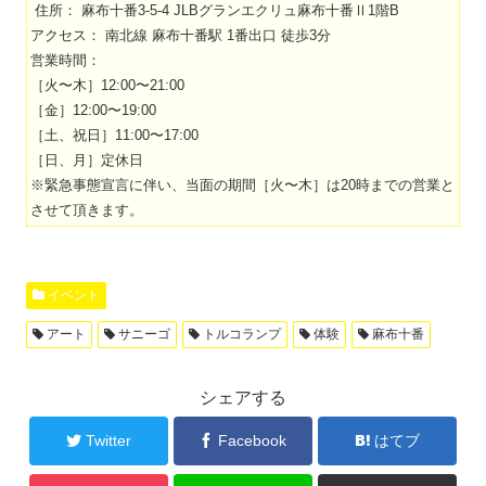
住所： 麻布十番3-5-4 JLBグランエクリュ麻布十番Ⅱ1階B
アクセス： 南北線 麻布十番駅 1番出口 徒歩3分
営業時間：
［火〜木］12:00〜21:00
［金］12:00〜19:00
［土、祝日］11:00〜17:00
［日、月］定休日
※緊急事態宣言に伴い、当面の期間［火〜木］は20時までの営業と
させて頂きます。
イベント
アート
サニーゴ
トルコランプ
体験
麻布十番
シェアする
Twitter
Facebook
はてブ